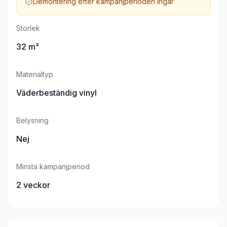
Demontering efter kampanjperioden ingår
Storlek
32 m²
Materialtyp
Väderbeständig vinyl
Belysning
Nej
Minsta kampanjperiod
2 veckor