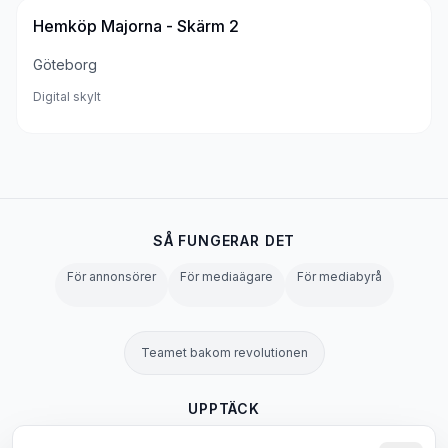
Hemköp Majorna - Skärm 2
Göteborg
Digital skylt
SÅ FUNGERAR DET
För annonsörer
För mediaägare
För mediabyrå
Teamet bakom revolutionen
UPPTÄCK
OOH-ordbok
Alla skyltar
Blogg
Alla sidor →