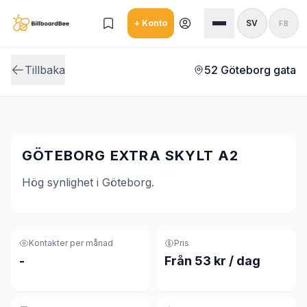
Skip to main content
+ Konto
SV
FB
Tillbaka
52 Göteborg gata
GÖTEBORG EXTRA SKYLT A2
Hög synlighet i Göteborg.
Kontakter per månad
Pris
-
Från 53 kr / dag