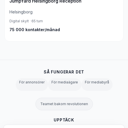
JumpYard Helsingborg Reception
Helsingborg
Digital skylt
· 65 tum
75 000
kontakter/månad
SÅ FUNGERAR DET
För annonsörer
För mediaägare
För mediabyrå
Teamet bakom revolutionen
UPPTÄCK