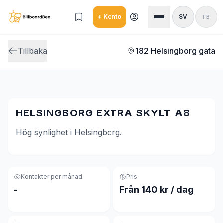
Skip to main content
+ Konto
SV
FB
Tillbaka
182 Helsingborg gata
HELSINGBORG EXTRA SKYLT A8
Hög synlighet i Helsingborg.
Kontakter per månad
Pris
-
Från 140 kr / dag