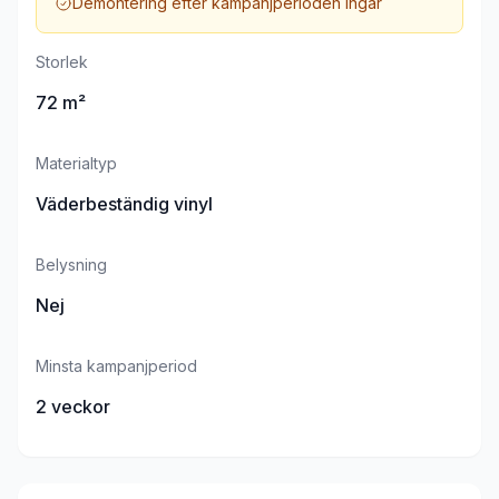
Demontering efter kampanjperioden ingår
Storlek
72 m²
Materialtyp
Väderbeständig vinyl
Belysning
Nej
Minsta kampanjperiod
2 veckor