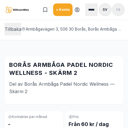
Skip to main content
+ Konto
SV
FB
Tillbaka
Armbågavägen 3, 506 30 Borås, Borås Armbåga Padel Nordic Wellness
BORÅS ARMBÅGA PADEL NORDIC
WELLNESS - SKÄRM 2
Del av Borås Armbåga Padel Nordic Wellness —
Skärm 2
Kontakter per månad
Pris
-
Från 60 kr / dag