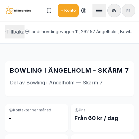
Skip to main content
+ Konto
SV
FB
Tillbaka
Landshövdingevägen 11, 262 52 Ängelholm, Bowling i Ängelholm
BOWLING I ÄNGELHOLM - SKÄRM 7
Del av Bowling i Ängelholm — Skärm 7
Kontakter per månad
Pris
-
Från 60 kr / dag