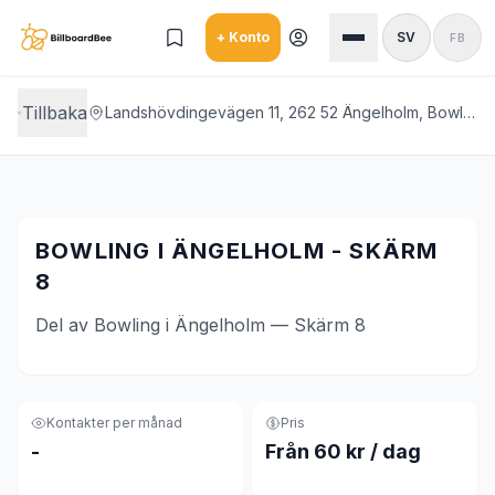
Skip to main content
+ Konto
SV
FB
Tillbaka
Landshövdingevägen 11, 262 52 Ängelholm, Bowling i Ängelholm
BOWLING I ÄNGELHOLM - SKÄRM
8
Del av Bowling i Ängelholm — Skärm 8
Kontakter per månad
Pris
-
Från 60 kr / dag