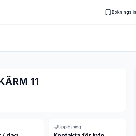
Bokningsli
KÄRM 11
Upplösning
r / dag
Kontakta för info