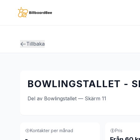
Skip to main content
Tillbaka
BOWLINGSTALLET - S
Del av Bowlingstallet — Skärm 11
Kontakter per månad
Pris
-
Från 60 k