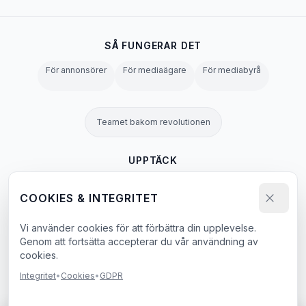
SÅ FUNGERAR DET
För annonsörer
För mediaägare
För mediabyrå
Teamet bakom revolutionen
UPPTÄCK
OOH-ordbok
Alla skyltar
Blogg
Alla sidor →
COOKIES & INTEGRITET
Vi använder cookies för att förbättra din upplevelse.
Integritetspolicy
Användarvillkor
Cookies
GDPR
Agent & LLM Policy
Genom att fortsätta accepterar du vår användning av
cookies.
e-bok
Integritet
•
Cookies
•
GDPR