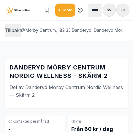
Skip to main content
+ Konto
SV
FB
Tillbaka
Mörby Centrum, 182 33 Danderyd, Danderyd Mörby Centrum Nordic Wellness
DANDERYD MÖRBY CENTRUM
NORDIC WELLNESS - SKÄRM 2
Del av Danderyd Mörby Centrum Nordic Wellness
— Skärm 2
Kontakter per månad
Pris
-
Från 60 kr / dag