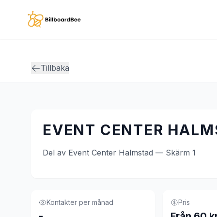
Skip to main content
Tillbaka
EVENT CENTER HALMS
Del av Event Center Halmstad — Skärm 1
Kontakter per månad
Pris
-
Från 60 k