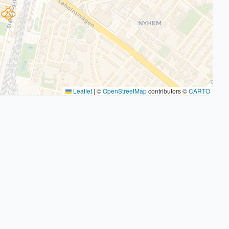
Leaflet
|
©
OpenStreetMap
contributors ©
CARTO