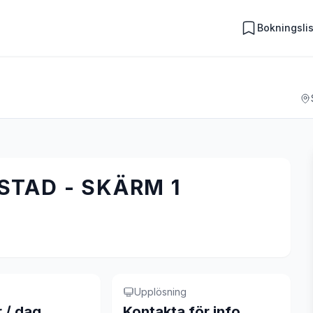
Bokningsli
TAD - SKÄRM 1
Upplösning
r / dag
Kontakta för info