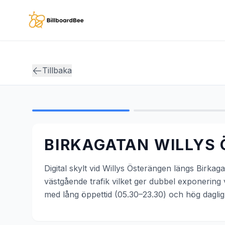
Skip to main content
Tillbaka
BIRKAGATAN WILLYS
Digital skylt vid Willys Österängen längs Birka
västgående trafik vilket ger dubbel exponering
med lång öppettid (05.30–23.30) och hög dagli