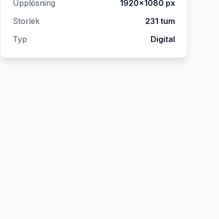
Upplösning
1920×1080
px
Storlek
231 tum
Typ
Digital