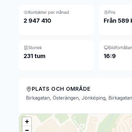
Kontakter per månad
Pris
2 947 410
Från 589 
Storlek
Bildförhålla
231 tum
16:9
PLATS OCH OMRÅDE
Birkagatan, Österängen, Jönköping, Birkagata
+
−