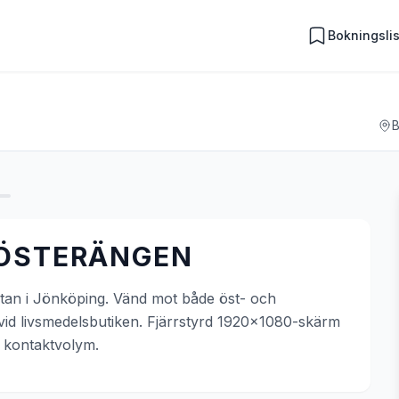
Bokningsli
B
 ÖSTERÄNGEN
gatan i Jönköping. Vänd mot både öst- och
 vid livsmedelsbutiken. Fjärrstyrd 1920x1080-skärm
g kontaktvolym.