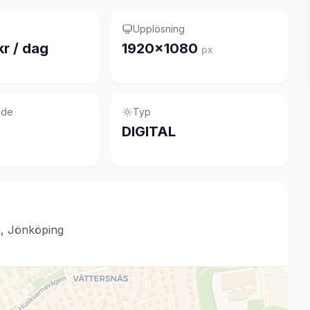
Upplösning
kr / dag
1920×1080
px
nde
Typ
DIGITAL
n, Jönköping