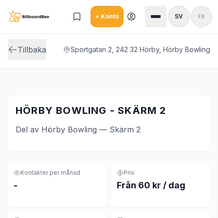
Skip to main content
+ Konto
SV
FB
Tillbaka
Sportgatan 2, 242 32 Hörby, Hörby Bowling
HÖRBY BOWLING - SKÄRM 2
Del av Hörby Bowling — Skärm 2
Kontakter per månad
Pris
-
Från 60 kr / dag