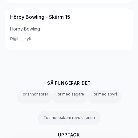
Hörby Bowling - Skärm 15
Hörby Bowling
Digital skylt
SÅ FUNGERAR DET
För annonsörer
För mediaägare
För mediabyrå
Teamet bakom revolutionen
UPPTÄCK