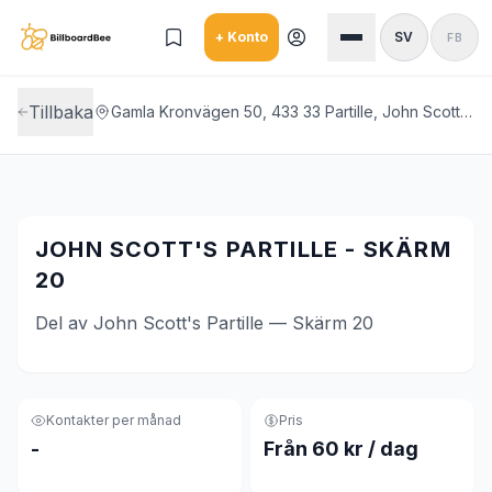
Skip to main content
+ Konto
SV
FB
Tillbaka
Gamla Kronvägen 50, 433 33 Partille, John Scott's Partille
JOHN SCOTT'S PARTILLE - SKÄRM
20
Del av John Scott's Partille — Skärm 20
Kontakter per månad
Pris
-
Från 60 kr / dag