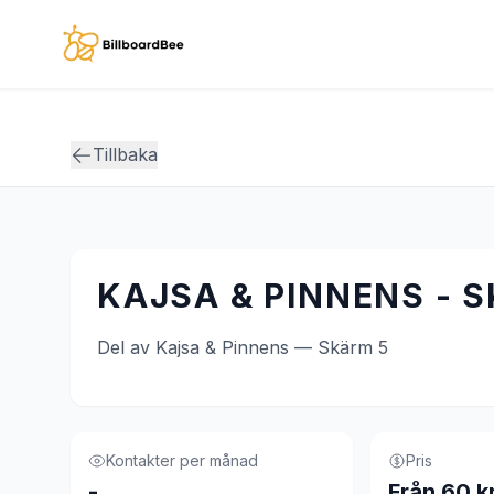
Skip to main content
Tillbaka
KAJSA & PINNENS - 
Del av Kajsa & Pinnens — Skärm 5
Kontakter per månad
Pris
-
Från 60 k