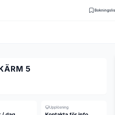
Bokningsli
SKÄRM 5
Upplösning
r / dag
Kontakta för info