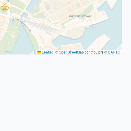
Leaflet
|
©
OpenStreetMap
contributors ©
CARTO