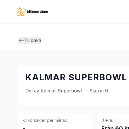
Skip to main content
Tillbaka
KALMAR SUPERBOWL 
Del av Kalmar Superbowl — Skärm 9
Kontakter per månad
Pris
-
Från 60 k