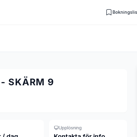
Bokningsli
- SKÄRM 9
Upplösning
r / dag
Kontakta för info