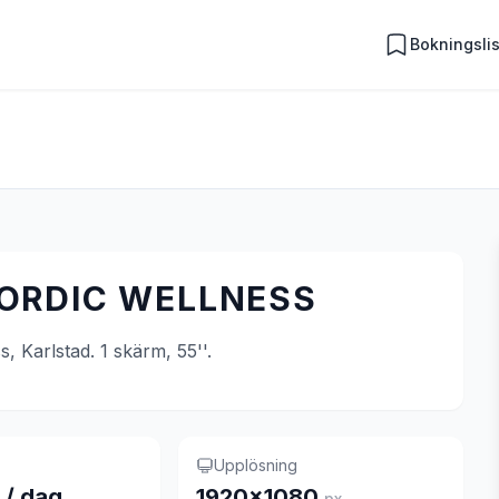
Bokningsli
ORDIC WELLNESS
, Karlstad. 1 skärm, 55''.
Upplösning
 / dag
1920×1080
px