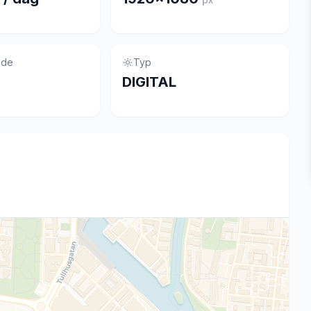
nde
Typ
DIGITAL