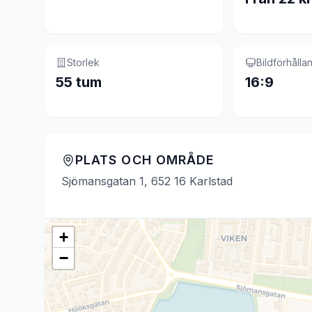
Storlek
Bildförhålla
55 tum
16:9
PLATS OCH OMRÅDE
Sjömansgatan 1, 652 16 Karlstad
+
−