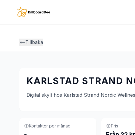
Skip to main content
Tillbaka
KARLSTAD STRAND N
Digital skylt hos Karlstad Strand Nordic Wellness
Kontakter per månad
Pris
-
Från 22 kr