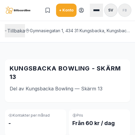
Skip to main content
+ Konto
SV
FB
Tillbaka
Gymnasiegatan 1, 434 31 Kungsbacka, Kungsbacka Bowling
KUNGSBACKA BOWLING - SKÄRM
13
Del av Kungsbacka Bowling — Skärm 13
Kontakter per månad
Pris
-
Från 60 kr / dag