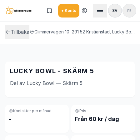
Skip to main content
+ Konto
SV
FB
Tillbaka
Glimmervägen 10, 291 52 Kristianstad, Lucky Bowl
LUCKY BOWL - SKÄRM 5
Del av Lucky Bowl — Skärm 5
Kontakter per månad
Pris
-
Från 60 kr / dag