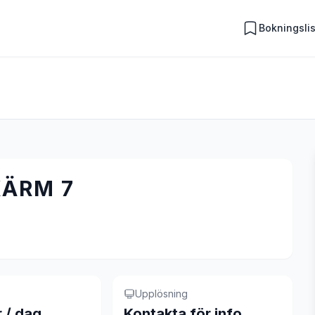
Bokningsli
KÄRM 7
Upplösning
r / dag
Kontakta för info