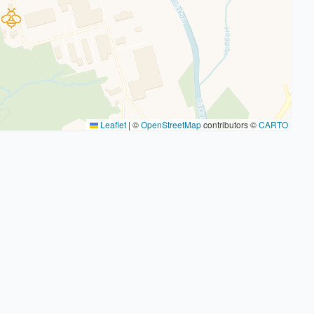
Leaflet
|
©
OpenStreetMap
contributors ©
CARTO