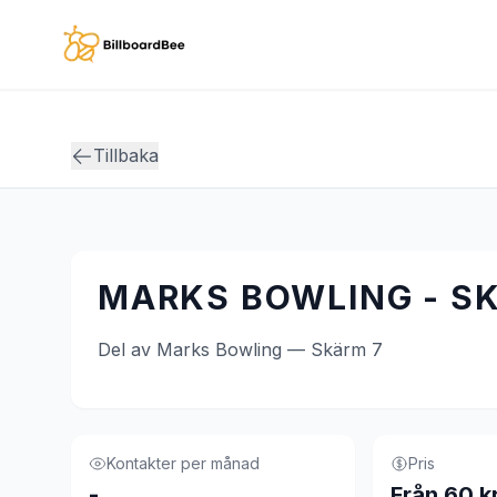
Skip to main content
Tillbaka
MARKS BOWLING - S
Del av Marks Bowling — Skärm 7
Kontakter per månad
Pris
-
Från 60 k