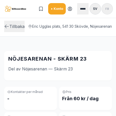
Skip to main content
+ Konto
SV
FB
Tillbaka
Eric Ugglas plats, 541 30 Skövde, Nöjesarenan
NÖJESARENAN - SKÄRM 23
Del av Nöjesarenan — Skärm 23
Kontakter per månad
Pris
-
Från 60 kr / dag