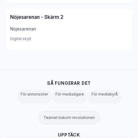
Nöjesarenan - Skärm 2
Nöjesarenan
Digital skylt
SÅ FUNGERAR DET
För annonsörer
För mediaägare
För mediabyrå
Teamet bakom revolutionen
UPPTÄCK