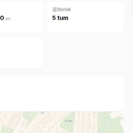
Storlek
20
5 tum
px