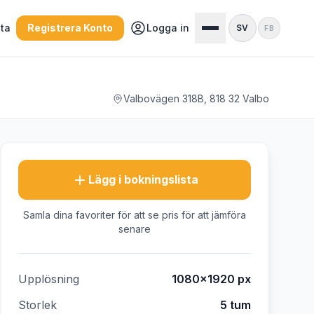
sta
Registrera Konto
Logga in
SV
FB
Valbovägen 318B, 818 32 Valbo
Lägg i bokningslista
Samla dina favoriter för att se pris för att jämföra
senare
Upplösning
1080×1920
px
Storlek
5 tum