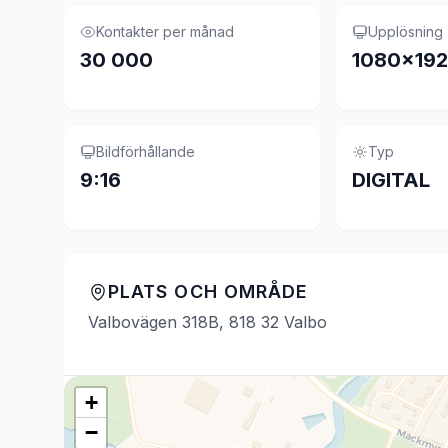
Kontakter per månad
Upplösning
30 000
1080×19
Bildförhållande
Typ
9:16
DIGITAL
PLATS OCH OMRÅDE
Valbovägen 318B, 818 32 Valbo
+
−