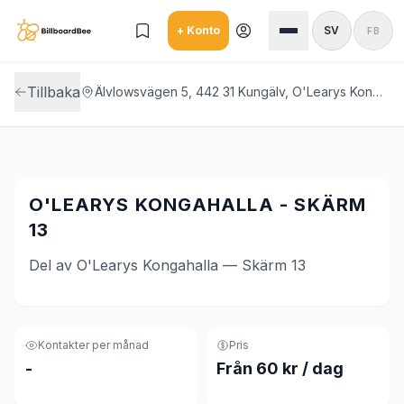
Skip to main content
+ Konto
SV
FB
Tillbaka
Älvlowsvägen 5, 442 31 Kungälv, O'Learys Kongahalla
O'LEARYS KONGAHALLA - SKÄRM
13
Del av O'Learys Kongahalla — Skärm 13
Kontakter per månad
Pris
-
Från 60 kr / dag