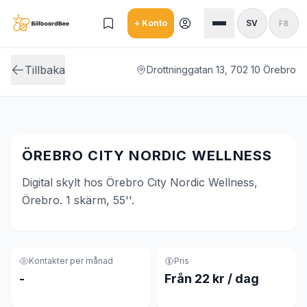
Skip to main content
+ Konto
SV
FB
Tillbaka
Drottninggatan 13, 702 10 Örebro
ÖREBRO CITY NORDIC WELLNESS
Digital skylt hos Örebro City Nordic Wellness,
Örebro. 1 skärm, 55''.
Kontakter per månad
Pris
-
Från 22 kr / dag