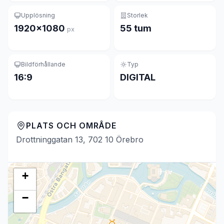
Upplösning
Storlek
1920×1080
55 tum
px
Bildförhållande
Typ
16:9
DIGITAL
PLATS OCH OMRÅDE
Drottninggatan 13, 702 10 Örebro
+
−