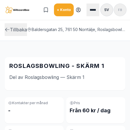
Skip to main content
+ Konto
SV
FB
Tillbaka
Baldersgatan 25, 761 50 Norrtälje, Roslagsbowling
ROSLAGSBOWLING - SKÄRM 1
Del av Roslagsbowling — Skärm 1
Kontakter per månad
Pris
-
Från 60 kr / dag