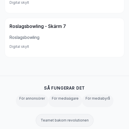
Digital skylt
Roslagsbowling - Skärm 7
Roslagsbowling
Digital skylt
SÅ FUNGERAR DET
För annonsörer
För mediaägare
För mediabyrå
Teamet bakom revolutionen