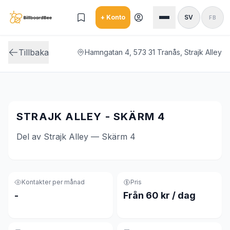
Skip to main content
+ Konto
SV
FB
Tillbaka
Hamngatan 4, 573 31 Tranås, Strajk Alley
STRAJK ALLEY - SKÄRM 4
Del av Strajk Alley — Skärm 4
Kontakter per månad
Pris
-
Från 60 kr / dag