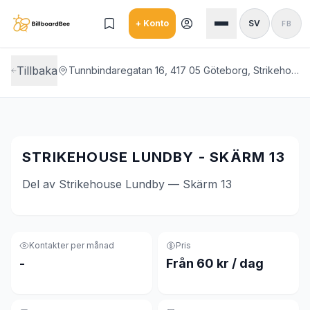
Skip to main content
+ Konto
SV
FB
Tillbaka
Tunnbindaregatan 16, 417 05 Göteborg, Strikehouse Lundby
STRIKEHOUSE LUNDBY - SKÄRM 13
Del av Strikehouse Lundby — Skärm 13
Kontakter per månad
Pris
-
Från 60 kr / dag