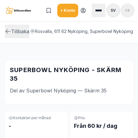
Skip to main content
+ Konto
SV
FB
Tillbaka
Rosvalla, 611 62 Nyköping, Superbowl Nyköping
SUPERBOWL NYKÖPING - SKÄRM
35
Del av Superbowl Nyköping — Skärm 35
Kontakter per månad
Pris
-
Från 60 kr / dag