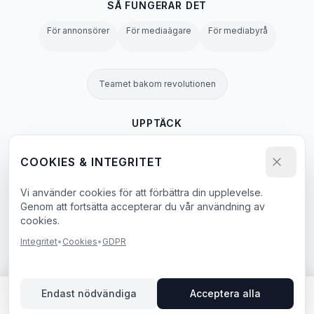
SÅ FUNGERAR DET
För annonsörer
För mediaägare
För mediabyrå
Teamet bakom revolutionen
UPPTÄCK
OOH-ordbok
Alla skyltar
Blogg
Alla sidor →
COOKIES & INTEGRITET
Vi använder cookies för att förbättra din upplevelse.
Integritetspolicy
Användarvillkor
Cookies
GDPR
Agent & LLM Policy
Genom att fortsätta accepterar du vår användning av
cookies.
e-bok
Integritet
•
Cookies
•
GDPR
© 2026 BillboardBee. Alla rättigheter reserverade.
Endast nödvändiga
Acceptera alla
Lägg i bokningslista