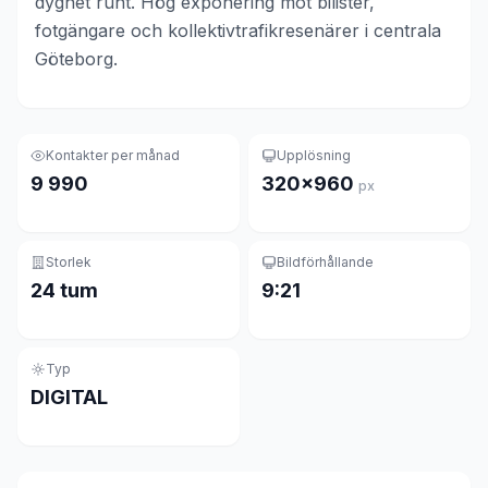
dygnet runt. Hög exponering mot bilister,
fotgängare och kollektivtrafikresenärer i centrala
Göteborg.
Kontakter per månad
Upplösning
9 990
320×960
px
Storlek
Bildförhållande
24 tum
9:21
Typ
DIGITAL