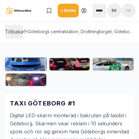
Skip to main content
+ Konto
SV
FB
Tillbaka
Göteborgs centralstation, Drottningtorget, Göteborg, Göteborg innerstad
TAXI GÖTEBORG #1
Digital LED-skärm monterad i bakrutan på taxibil i
Göteborg. Skärmen visar reklam i 10 sekunders
spots och rör sig genom hela Göteborgs innerstad