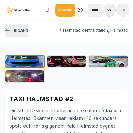
Skip to main content
+ Konto
SV
FB
Tillbaka
Halmstad centralstation, Halmstad
TAXI HALMSTAD #2
Digital LED-skärm monterad i bakrutan på taxibil i
Halmstad. Skärmen visar reklam i 10 sekunders
spots och rör sig genom hela Halmstad dygnet