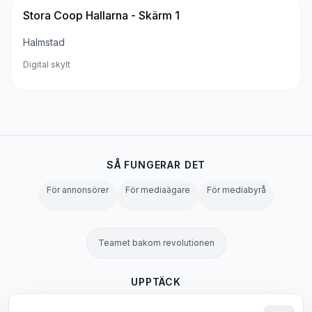
Stora Coop Hallarna - Skärm 1
Halmstad
Digital skylt
SÅ FUNGERAR DET
För annonsörer
För mediaägare
För mediabyrå
Teamet bakom revolutionen
UPPTÄCK
OOH-ordbok
Alla skyltar
Blogg
Alla sidor →