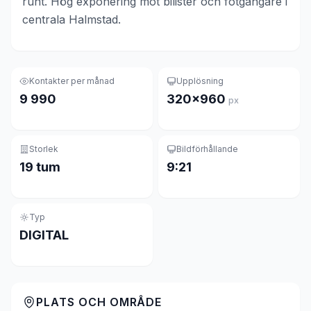
runt. Hög exponering mot bilister och fotgängare i
centrala Halmstad.
Kontakter per månad
Upplösning
9 990
320×960
px
Storlek
Bildförhållande
19 tum
9:21
Typ
DIGITAL
PLATS OCH OMRÅDE