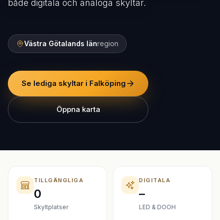
både digitala och analoga skyltar.
Västra Götalands län
region
Se lediga skyltar i Falköping
Öppna karta
TILLGÄNGLIGA
DIGITALA
0
–
Skyltplatser
LED & DOOH