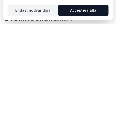
Endast nödvändiga
Acceptera alla
UTOMHUSREKLAM I
FALKÖPING – DIN GUIDE
Falköping, beläget i Västra Götalands län, erbjuder
unika möjligheter för utomhusreklam. Falköping ligger
i Västra Götalands län och erbjuder möjligheter för
utomhusreklam med både digitala och analoga skyltar.
Via BillboardBee kan du enkelt jämföra skyltar, se
trafikdata och boka direkt online.
POPULÄRA OMRÅDEN FÖR
UTOMHUSREKLAM I FALKÖPING
Centrum och gågator
–
Hög fotgängartrafik och