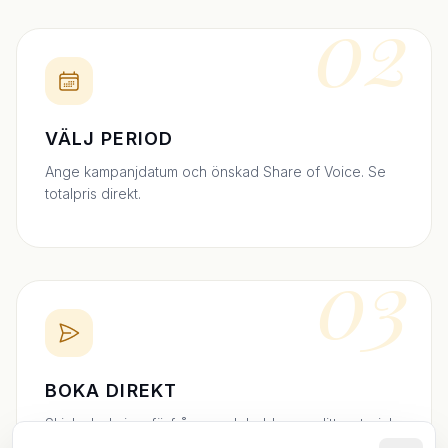
02
VÄLJ PERIOD
Ange kampanjdatum och önskad Share of Voice. Se
totalpris direkt.
03
BOKA DIREKT
Skicka bokningsförfrågan och ladda upp ditt material.
Vi bekräftar inom 24h.