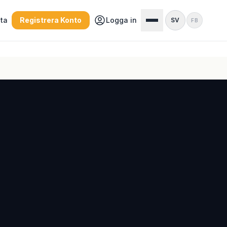
sta
Registrera Konto
Logga in
SV
FB