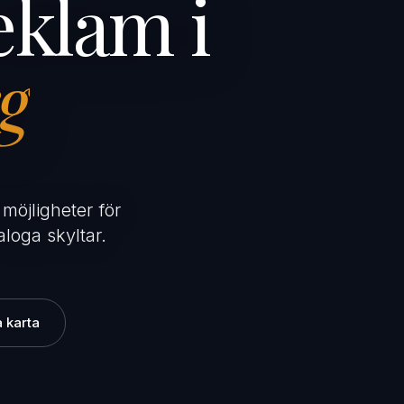
klam i
g
möjligheter för
loga skyltar.
 karta