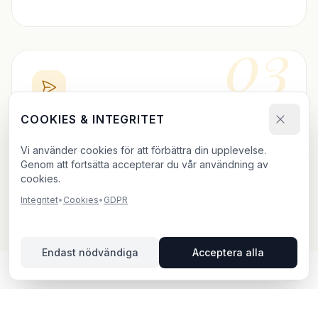
03
COOKIES & INTEGRITET
BOKA DIREKT
Vi använder cookies för att förbättra din upplevelse.
Skicka bokningsförfrågan och ladda upp ditt material.
Genom att fortsätta accepterar du vår användning av
Vi bekräftar inom 24h.
cookies.
Integritet
•
Cookies
•
GDPR
Endast nödvändiga
Acceptera alla
UTOMHUSREKLAM I HABO –