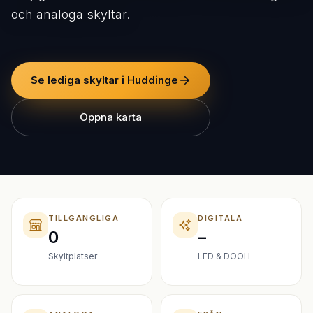
och analoga skyltar.
Se lediga skyltar i Huddinge
Öppna karta
TILLGÄNGLIGA
DIGITALA
0
–
Skyltplatser
LED & DOOH