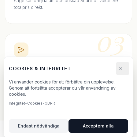
Ange kampanjdatum och önskad Share of Voice. Se
totalpris direkt.
03
BOKA DIREKT
COOKIES & INTEGRITET
Skicka bokningsförfrågan och ladda upp ditt material.
Vi använder cookies för att förbättra din upplevelse.
Vi bekräftar inom 24h.
Genom att fortsätta accepterar du vår användning av
cookies.
Integritet
•
Cookies
•
GDPR
Endast nödvändiga
Acceptera alla