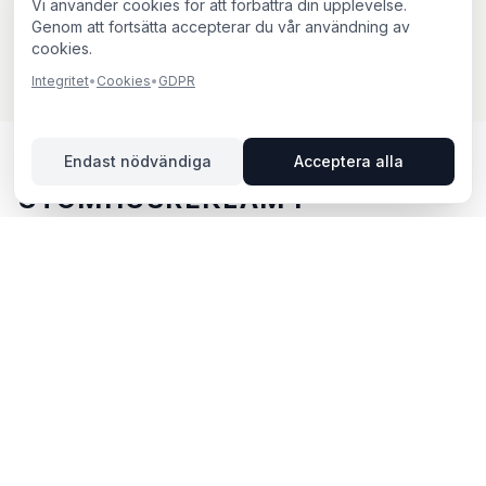
Vi använder cookies för att förbättra din upplevelse.
Genom att fortsätta accepterar du vår användning av
cookies.
Integritet
•
Cookies
•
GDPR
Endast nödvändiga
Acceptera alla
UTOMHUSREKLAM I
JÖNKÖPING – DIN GUIDE
Jönköping, beläget i Jönköpings län, erbjuder unika
möjligheter för utomhusreklam. Strategiskt belägen vid
södra Vättern, känd som Smålands huvudstad.
Jönköping är ett starkt handelscentrum med A6
Center och mässverksamhet. Via BillboardBee kan du
enkelt jämföra skyltar, se trafikdata och boka direkt
online.