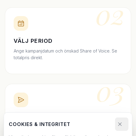
02
VÄLJ PERIOD
Ange kampanjdatum och önskad Share of Voice. Se
totalpris direkt.
03
BOKA DIREKT
COOKIES & INTEGRITET
Skicka bokningsförfrågan och ladda upp ditt material.
Vi bekräftar inom 24h.