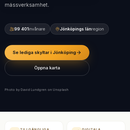
mässverksamhet.
99 401
invånare
Jönköpings län
region
Se lediga skyltar i Jönköping
Öppna karta
Photo by David Lundgren on Unsplash
TILLGÄNGLIGA
DIGITALA