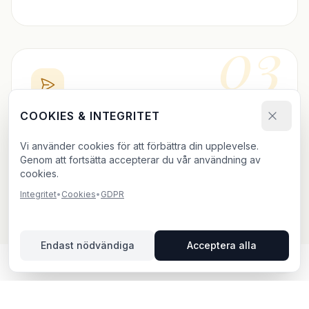
03
COOKIES & INTEGRITET
BOKA DIREKT
Vi använder cookies för att förbättra din upplevelse.
Skicka bokningsförfrågan och ladda upp ditt material.
Genom att fortsätta accepterar du vår användning av
Vi bekräftar inom 24h.
cookies.
Integritet
•
Cookies
•
GDPR
Endast nödvändiga
Acceptera alla
UTOMHUSREKLAM I LIDINGÖ –