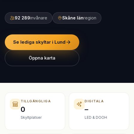
92 289
invånare
Skåne län
region
Se lediga skyltar i Lund
Öppna karta
TILLGÄNGLIGA
DIGITALA
0
–
Skyltplatser
LED & DOOH