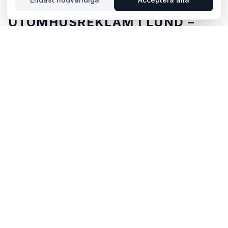
UTOMHUSREKLAM I LUND –
DIN GUIDE
Lund, beläget i Skåne län, erbjuder unika möjligheter
för utomhusreklam. Klassisk universitetsstad med över
40 000 studenter och Ideon Science Park. Lund
erbjuder hög köpkraft, en charmig stadskärna och
starkt innovationsklimat. Via BillboardBee kan du
enkelt jämföra skyltar, se trafikdata och boka direkt
online.
POPULÄRA OMRÅDEN FÖR
UTOMHUSREKLAM I LUND
Centrum
Nova Lund