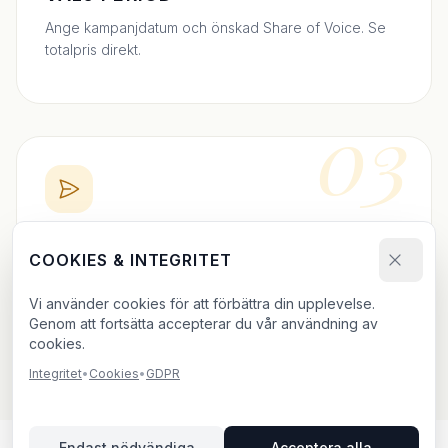
Ange kampanjdatum och önskad Share of Voice. Se
totalpris direkt.
03
BOKA DIREKT
COOKIES & INTEGRITET
Skicka bokningsförfrågan och ladda upp ditt material.
Vi bekräftar inom 24h.
Vi använder cookies för att förbättra din upplevelse.
Genom att fortsätta accepterar du vår användning av
cookies.
Integritet
•
Cookies
•
GDPR
Endast nödvändiga
Acceptera alla