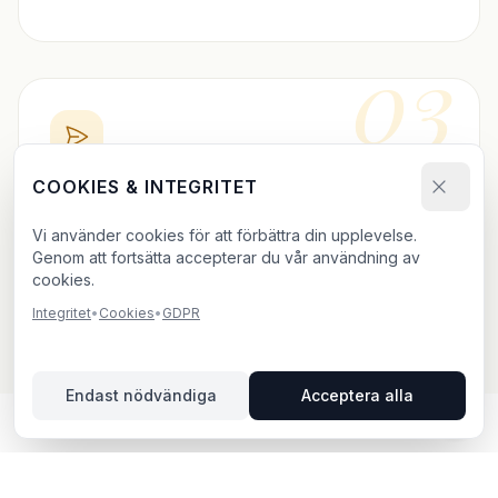
03
COOKIES & INTEGRITET
BOKA DIREKT
Vi använder cookies för att förbättra din upplevelse.
Skicka bokningsförfrågan och ladda upp ditt material.
Genom att fortsätta accepterar du vår användning av
Vi bekräftar inom 24h.
cookies.
Integritet
•
Cookies
•
GDPR
Endast nödvändiga
Acceptera alla
UTOMHUSREKLAM I NACKA –