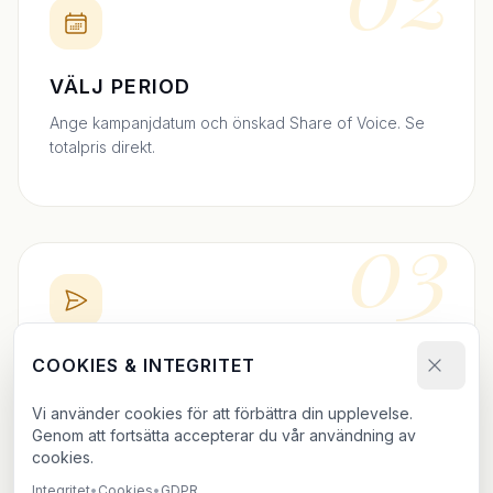
VÄLJ PERIOD
Ange kampanjdatum och önskad Share of Voice. Se
totalpris direkt.
03
BOKA DIREKT
COOKIES & INTEGRITET
Skicka bokningsförfrågan och ladda upp ditt material.
Vi använder cookies för att förbättra din upplevelse.
Vi bekräftar inom 24h.
Genom att fortsätta accepterar du vår användning av
cookies.
Integritet
•
Cookies
•
GDPR