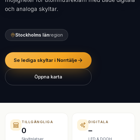
och analoga skyltar.
Stockholms län
region
Se lediga skyltar i Norrtälje
Öppna karta
TILLGÄNGLIGA
DIGITALA
0
–
Skyltplatser
LED & DOOH