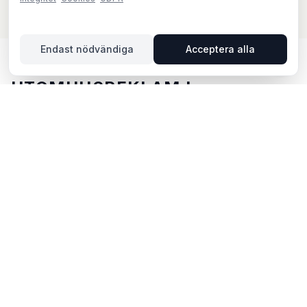
Endast nödvändiga
Acceptera alla
UTOMHUSREKLAM I
NORRTÄLJE – DIN GUIDE
Norrtälje, beläget i Stockholms län, erbjuder unika
möjligheter för utomhusreklam. Norrtälje ligger i
Stockholms län och erbjuder möjligheter för
utomhusreklam med både digitala och analoga skyltar.
Via BillboardBee kan du enkelt jämföra skyltar, se
trafikdata och boka direkt online.
POPULÄRA OMRÅDEN FÖR
UTOMHUSREKLAM I NORRTÄLJE