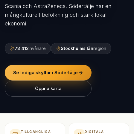
Scania och AstraZeneca. Södertälje har en
mångkulturell befolkning och stark lokal
ekonomi.
73 412
invånare
Stockholms län
region
Se lediga skyltar i Södertälje
Öppna karta
TILLGÄNGLIGA
DIGITALA