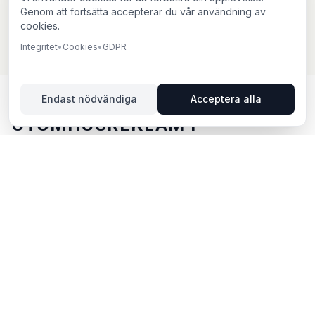
Genom att fortsätta accepterar du vår användning av
cookies.
Integritet
•
Cookies
•
GDPR
Endast nödvändiga
Acceptera alla
UTOMHUSREKLAM I
SÖDERTÄLJE – DIN GUIDE
Södertälje, beläget i Stockholms län, erbjuder unika
möjligheter för utomhusreklam. Industristad söder om
Stockholm, hem för Scania och AstraZeneca.
Södertälje har en mångkulturell befolkning och stark
lokal ekonomi. Via BillboardBee kan du enkelt jämföra
skyltar, se trafikdata och boka direkt online.