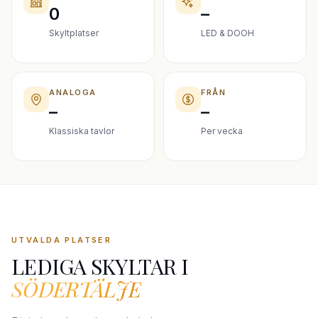
0
–
Skyltplatser
LED & DOOH
ANALOGA
FRÅN
–
–
Klassiska tavlor
Per vecka
UTVALDA PLATSER
LEDIGA SKYLTAR I
SÖDERTÄLJE