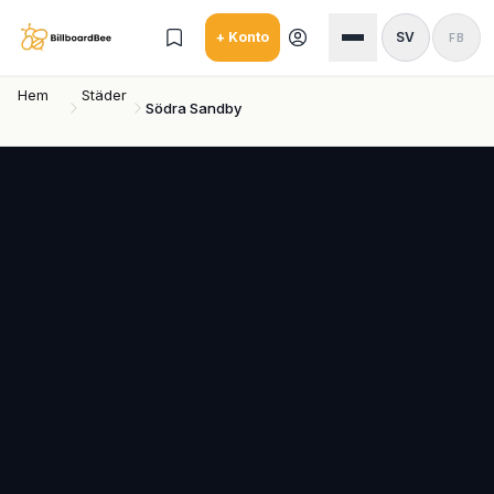
Skip to main content
+ Konto
SV
FB
Hem
Städer
Södra Sandby