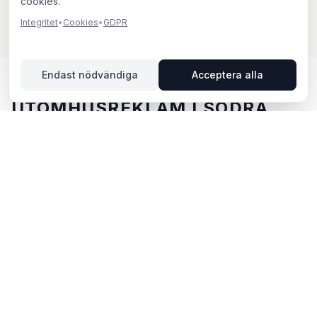
cookies.
Integritet
•
Cookies
•
GDPR
Endast nödvändiga
Acceptera alla
UTOMHUSREKLAM I SÖDRA
SANDBY – DIN GUIDE
Södra Sandby, beläget i Skåne län, erbjuder unika
möjligheter för utomhusreklam. Södra Sandby ligger i
Skåne län och erbjuder möjligheter för
utomhusreklam med både digitala och analoga skyltar.
Via BillboardBee kan du enkelt jämföra skyltar, se
trafikdata och boka direkt online.
POPULÄRA OMRÅDEN FÖR