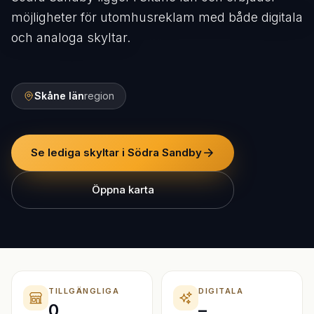
möjligheter för utomhusreklam med både digitala
och analoga skyltar.
Skåne län
region
Se lediga skyltar i Södra Sandby
Öppna karta
TILLGÄNGLIGA
DIGITALA
0
–