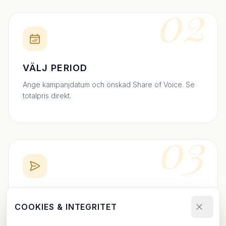
02
VÄLJ PERIOD
Ange kampanjdatum och önskad Share of Voice. Se
totalpris direkt.
03
BOKA DIREKT
COOKIES & INTEGRITET
Skicka bokningsförfrågan och ladda upp ditt material.
Vi bekräftar inom 24h.