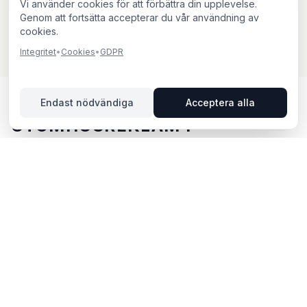
Vi använder cookies för att förbättra din upplevelse.
Genom att fortsätta accepterar du vår användning av
cookies.
Integritet
•
Cookies
•
GDPR
Endast nödvändiga
Acceptera alla
UTOMHUSREKLAM I
STENUNGSUND – DIN GUIDE
Stenungsund, beläget i Västra Götalands län, erbjuder
unika möjligheter för utomhusreklam. Stenungsund
ligger i Västra Götalands län och erbjuder möjligheter
för utomhusreklam med både digitala och analoga
skyltar. Via BillboardBee kan du enkelt jämföra skyltar,
se trafikdata och boka direkt online.