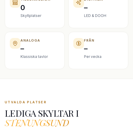
0
–
Skyltplatser
LED & DOOH
ANALOGA
FRÅN
–
–
Klassiska tavlor
Per vecka
UTVALDA PLATSER
LEDIGA SKYLTAR I
STENUNGSUND