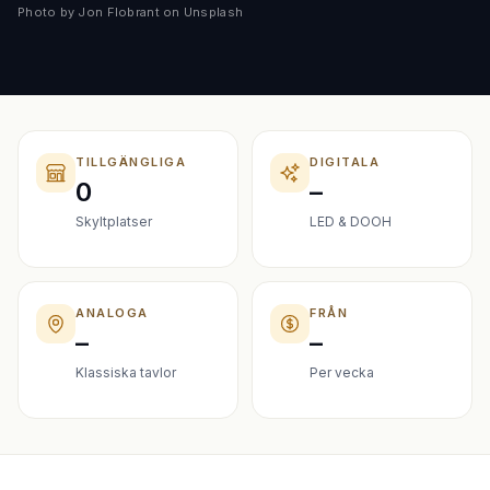
Photo by Jon Flobrant on Unsplash
TILLGÄNGLIGA
DIGITALA
0
–
Skyltplatser
LED & DOOH
ANALOGA
FRÅN
–
–
Klassiska tavlor
Per vecka