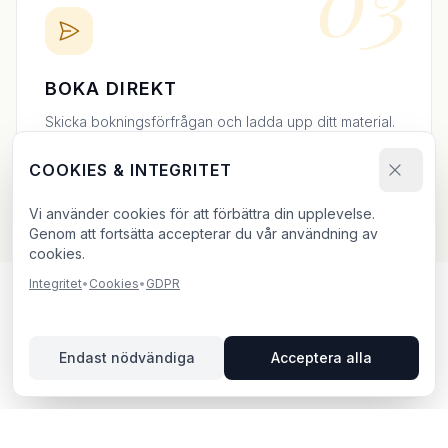
03
BOKA DIREKT
Skicka bokningsförfrågan och ladda upp ditt material.
Vi bekräftar inom 24h.
COOKIES & INTEGRITET
Vi använder cookies för att förbättra din upplevelse.
Genom att fortsätta accepterar du vår användning av
cookies.
Integritet
•
Cookies
•
GDPR
UTOMHUSREKLAM I
Endast nödvändiga
Acceptera alla
STOCKHOLM – DIN GUIDE
Stockholm, beläget i Stockholms län, erbjuder unika