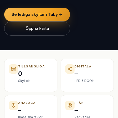
Se lediga skyltar i Täby
Öppna karta
TILLGÄNGLIGA
DIGITALA
0
–
Skyltplatser
LED & DOOH
ANALOGA
FRÅN
–
–
Klassiska tavlor
Per vecka