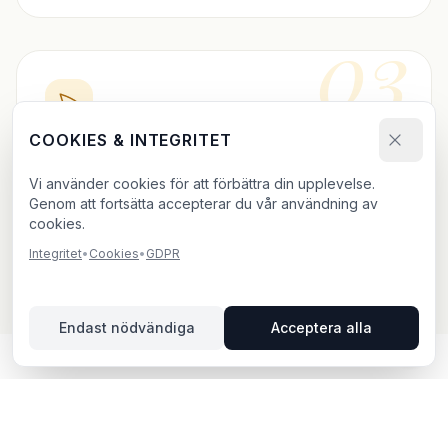
03
COOKIES & INTEGRITET
BOKA DIREKT
Vi använder cookies för att förbättra din upplevelse.
Skicka bokningsförfrågan och ladda upp ditt material.
Genom att fortsätta accepterar du vår användning av
Vi bekräftar inom 24h.
cookies.
Integritet
•
Cookies
•
GDPR
Endast nödvändiga
Acceptera alla
UTOMHUSREKLAM I TÄBY –
DIN GUIDE