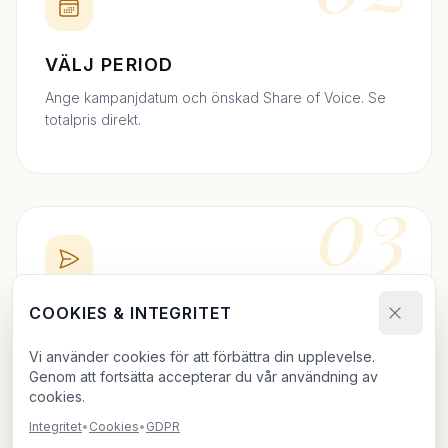
VÄLJ PERIOD
Ange kampanjdatum och önskad Share of Voice. Se
totalpris direkt.
03
COOKIES & INTEGRITET
BOKA DIREKT
Skicka bokningsförfrågan och ladda upp ditt material.
Vi använder cookies för att förbättra din upplevelse.
Vi bekräftar inom 24h.
Genom att fortsätta accepterar du vår användning av
cookies.
Integritet
•
Cookies
•
GDPR