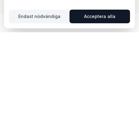
Endast nödvändiga
Acceptera alla
UTOMHUSREKLAM I
VALLENTUNA – DIN GUIDE
Vallentuna erbjuder unika möjligheter för
utomhusreklam. Vallentuna ligger i Sverige och
erbjuder möjligheter för utomhusreklam med både
digitala och analoga skyltar. Via BillboardBee kan du
enkelt jämföra skyltar, se trafikdata och boka direkt
online.
POPULÄRA OMRÅDEN FÖR
UTOMHUSREKLAM I VALLENTUNA