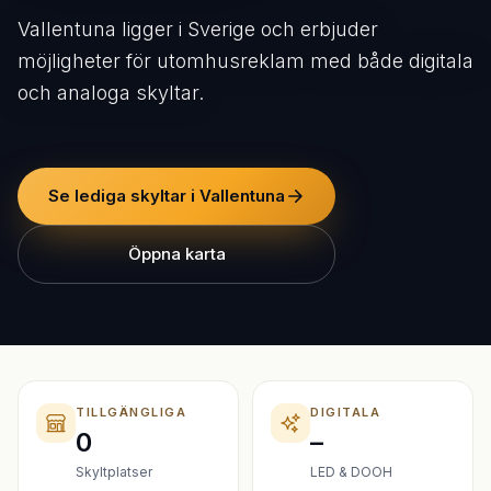
Vallentuna ligger i Sverige och erbjuder
möjligheter för utomhusreklam med både digitala
och analoga skyltar.
Se lediga skyltar i Vallentuna
Öppna karta
TILLGÄNGLIGA
DIGITALA
0
–
Skyltplatser
LED & DOOH