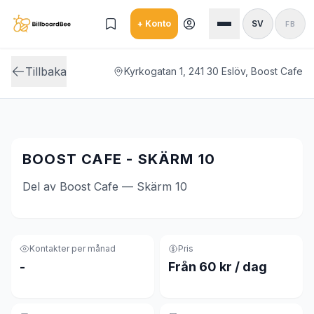
Skip to main content
+ Konto
SV
FB
Tillbaka
Kyrkogatan 1, 241 30 Eslöv, Boost Cafe
BOOST CAFE - SKÄRM 10
Del av Boost Cafe — Skärm 10
Kontakter per månad
Pris
-
Från 60 kr / dag