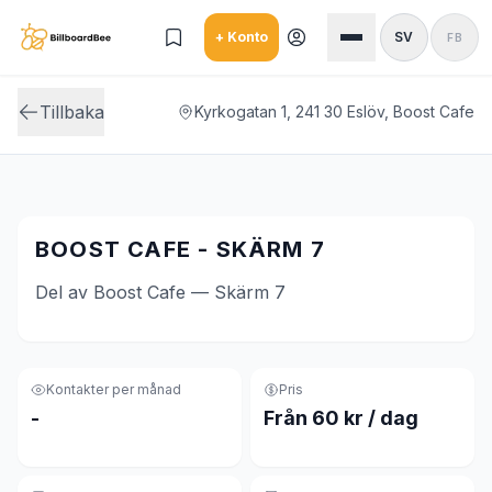
Skip to main content
+ Konto
SV
FB
Tillbaka
Kyrkogatan 1, 241 30 Eslöv, Boost Cafe
BOOST CAFE - SKÄRM 7
Del av Boost Cafe — Skärm 7
Kontakter per månad
Pris
-
Från 60 kr / dag