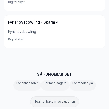
Digital skylt
Fyrishovsbowling - Skärm 4
Fyrishovsbowling
Digital skylt
SÅ FUNGERAR DET
För annonsörer
För mediaägare
För mediabyrå
Teamet bakom revolutionen