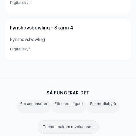
Digital skylt
Fyrishovsbowling - Skärm 4
Fyrishovsbowling
Digital skylt
SÅ FUNGERAR DET
För annonsörer
För mediaägare
För mediabyrå
Teamet bakom revolutionen