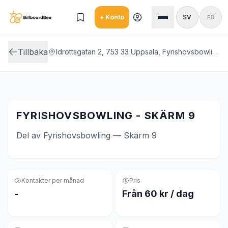
Skip to main content
+ Konto
SV
FB
Tillbaka
Idrottsgatan 2, 753 33 Uppsala, Fyrishovsbowling
FYRISHOVSBOWLING - SKÄRM 9
Del av Fyrishovsbowling — Skärm 9
Kontakter per månad
Pris
-
Från 60 kr / dag