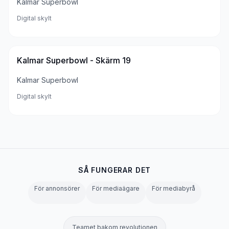
Kalmar Superbowl
Digital skylt
Kalmar Superbowl - Skärm 19
Kalmar Superbowl
Digital skylt
SÅ FUNGERAR DET
För annonsörer
För mediaägare
För mediabyrå
Teamet bakom revolutionen