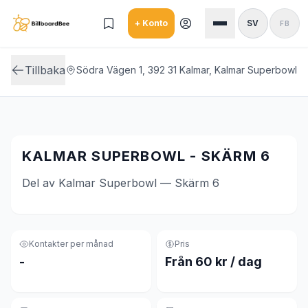
Skip to main content
+ Konto
SV
FB
Tillbaka
Södra Vägen 1, 392 31 Kalmar, Kalmar Superbowl
KALMAR SUPERBOWL - SKÄRM 6
Del av Kalmar Superbowl — Skärm 6
Kontakter per månad
Pris
-
Från 60 kr / dag