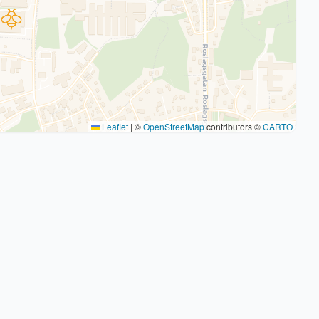
Leaflet
|
©
OpenStreetMap
contributors ©
CARTO