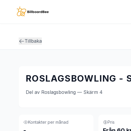
Skip to main content
Tillbaka
ROSLAGSBOWLING - 
Del av Roslagsbowling — Skärm 4
Kontakter per månad
Pris
-
Från 60 k