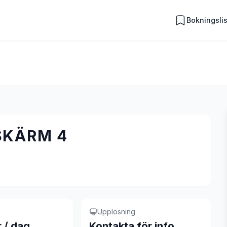
Bokningsli
SKÄRM 4
Upplösning
r / dag
Kontakta för info